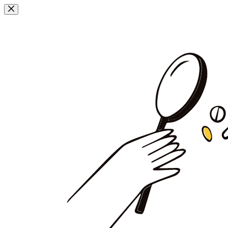
Przejdź
do
treści