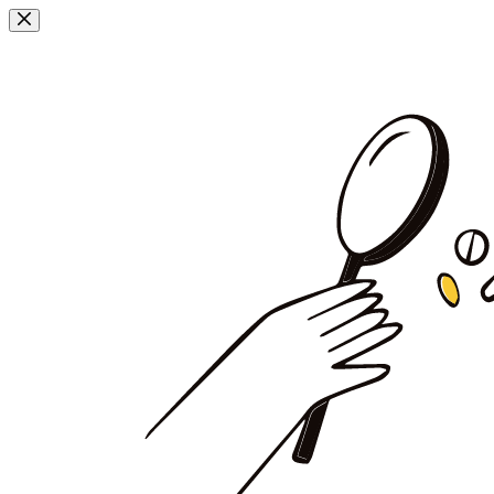
Przejdź
do
treści