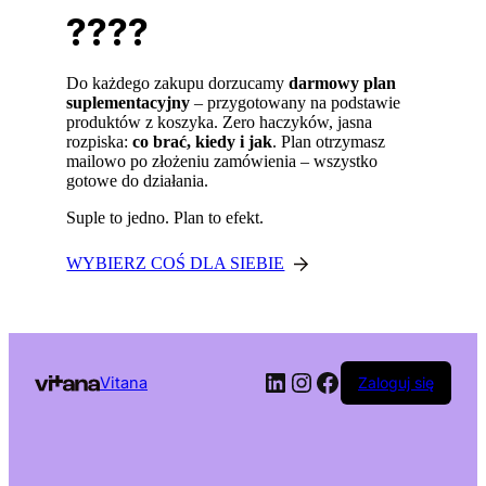
????
Do każdego zakupu dorzucamy
darmowy plan
suplementacyjny
– przygotowany na podstawie
produktów z koszyka. Zero haczyków, jasna
rozpiska:
co brać, kiedy i jak
. Plan otrzymasz
mailowo po złożeniu zamówienia – wszystko
gotowe do działania.
Suple to jedno. Plan to efekt.
WYBIERZ COŚ DLA SIEBIE
LinkedIn
Instagram
Facebook
Vitana
Zaloguj się