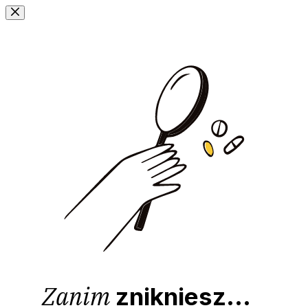
Przejdź
do
treści
Zanim
znikniesz...