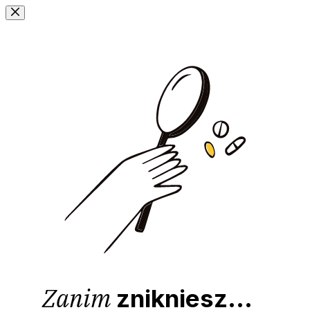
Przejdź
do
treści
Zanim
znikniesz...