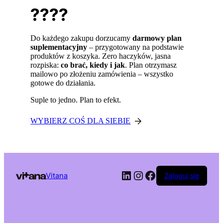
????
Do każdego zakupu dorzucamy
darmowy plan
suplementacyjny
– przygotowany na podstawie
produktów z koszyka. Zero haczyków, jasna
rozpiska:
co brać, kiedy i jak
. Plan otrzymasz
mailowo po złożeniu zamówienia – wszystko
gotowe do działania.
Suple to jedno. Plan to efekt.
WYBIERZ COŚ DLA SIEBIE
LinkedIn
Instagram
Facebook
Vitana
Zaloguj się