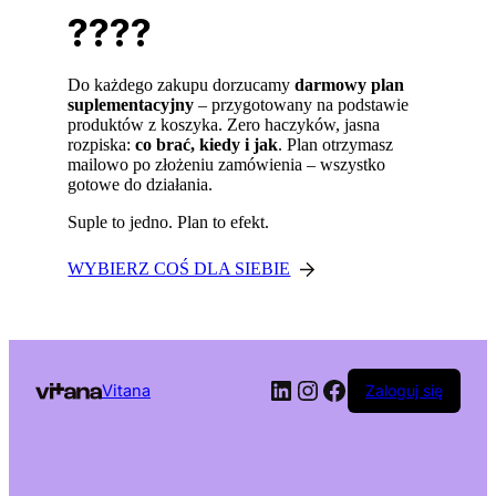
????
Do każdego zakupu dorzucamy
darmowy plan
suplementacyjny
– przygotowany na podstawie
produktów z koszyka. Zero haczyków, jasna
rozpiska:
co brać, kiedy i jak
. Plan otrzymasz
mailowo po złożeniu zamówienia – wszystko
gotowe do działania.
Suple to jedno. Plan to efekt.
WYBIERZ COŚ DLA SIEBIE
LinkedIn
Instagram
Facebook
Vitana
Zaloguj się