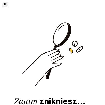
Przejdź
do
treści
Zanim
znikniesz...