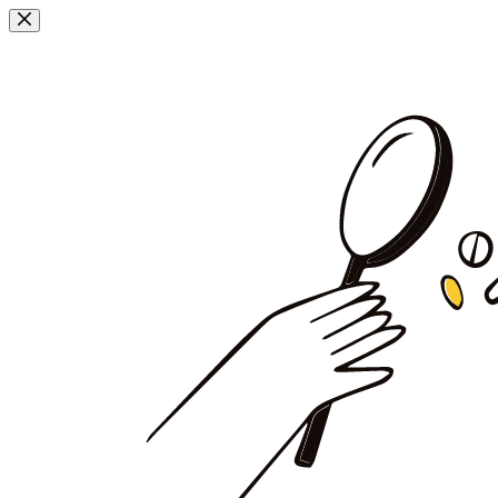
Przejdź
do
treści