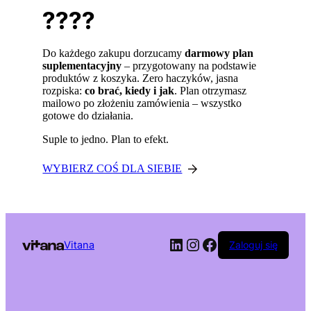
????
Do każdego zakupu dorzucamy
darmowy plan
suplementacyjny
– przygotowany na podstawie
produktów z koszyka. Zero haczyków, jasna
rozpiska:
co brać, kiedy i jak
. Plan otrzymasz
mailowo po złożeniu zamówienia – wszystko
gotowe do działania.
Suple to jedno. Plan to efekt.
WYBIERZ COŚ DLA SIEBIE
LinkedIn
Instagram
Facebook
Vitana
Zaloguj się