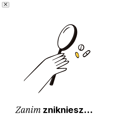
Przejdź
do
treści
Zanim
znikniesz...