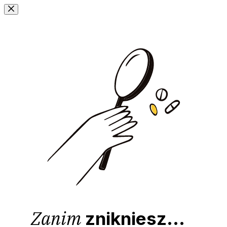
Przejdź
do
treści
Zanim
znikniesz...