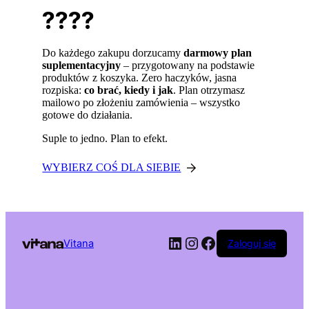
????
Do każdego zakupu dorzucamy
darmowy plan
suplementacyjny
– przygotowany na podstawie
produktów z koszyka. Zero haczyków, jasna
rozpiska:
co brać, kiedy i jak
. Plan otrzymasz
mailowo po złożeniu zamówienia – wszystko
gotowe do działania.
Suple to jedno. Plan to efekt.
WYBIERZ COŚ DLA SIEBIE
LinkedIn
Instagram
Facebook
Vitana
Zaloguj się