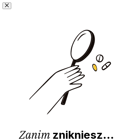
Przejdź
do
treści
Zanim
znikniesz...