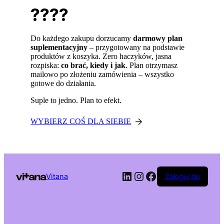
????
Do każdego zakupu dorzucamy
darmowy plan
suplementacyjny
– przygotowany na podstawie
produktów z koszyka. Zero haczyków, jasna
rozpiska:
co brać, kiedy i jak
. Plan otrzymasz
mailowo po złożeniu zamówienia – wszystko
gotowe do działania.
Suple to jedno. Plan to efekt.
WYBIERZ COŚ DLA SIEBIE
LinkedIn
Instagram
Facebook
Vitana
Zaloguj się