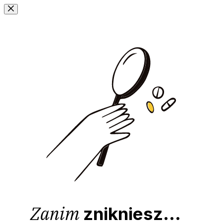
Przejdź
do
treści
Zanim
znikniesz...