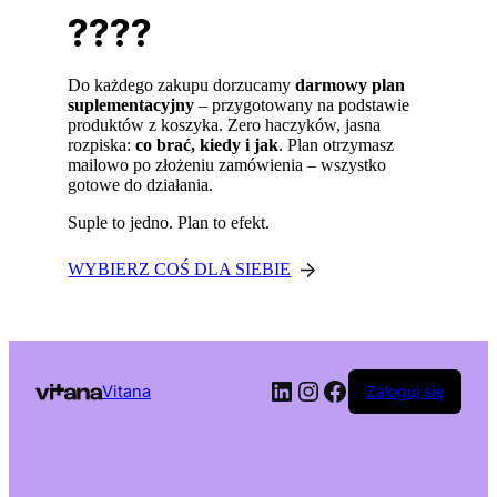
????
Do każdego zakupu dorzucamy
darmowy plan
suplementacyjny
– przygotowany na podstawie
produktów z koszyka. Zero haczyków, jasna
rozpiska:
co brać, kiedy i jak
. Plan otrzymasz
mailowo po złożeniu zamówienia – wszystko
gotowe do działania.
Suple to jedno. Plan to efekt.
WYBIERZ COŚ DLA SIEBIE
LinkedIn
Instagram
Facebook
Vitana
Zaloguj się