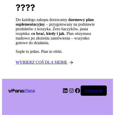
????
Do każdego zakupu dorzucamy
darmowy plan
suplementacyjny
– przygotowany na podstawie
produktów z koszyka. Zero haczyków, jasna
rozpiska:
co brać, kiedy i jak
. Plan otrzymasz
mailowo po złożeniu zamówienia – wszystko
gotowe do działania.
Suple to jedno. Plan to efekt.
WYBIERZ COŚ DLA SIEBIE
LinkedIn
Instagram
Facebook
Vitana
Zaloguj się