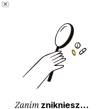
Przejdź
do
treści
Zanim
znikniesz...