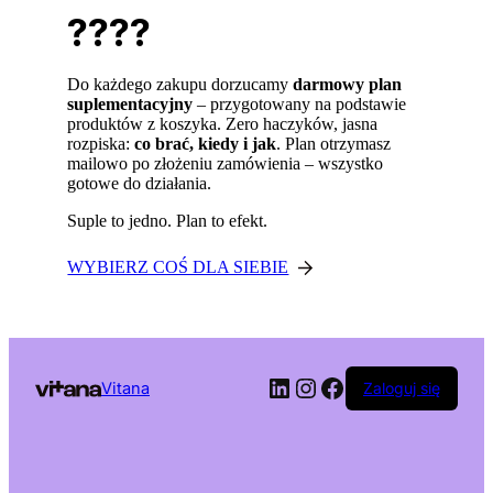
????
Do każdego zakupu dorzucamy
darmowy plan
suplementacyjny
– przygotowany na podstawie
produktów z koszyka. Zero haczyków, jasna
rozpiska:
co brać, kiedy i jak
. Plan otrzymasz
mailowo po złożeniu zamówienia – wszystko
gotowe do działania.
Suple to jedno. Plan to efekt.
WYBIERZ COŚ DLA SIEBIE
LinkedIn
Instagram
Facebook
Vitana
Zaloguj się