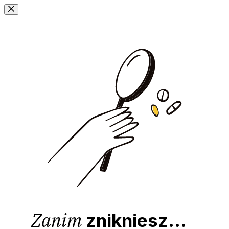
Przejdź
do
treści
Zanim
znikniesz...