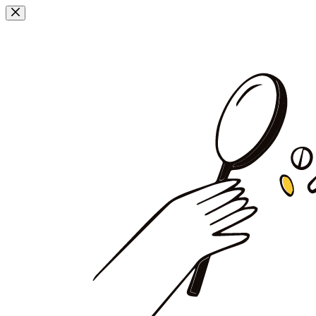
Przejdź
do
treści