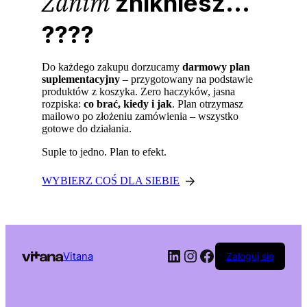
Zanim
znikniesz...
????
Do każdego zakupu dorzucamy
darmowy plan
suplementacyjny
– przygotowany na podstawie
produktów z koszyka. Zero haczyków, jasna
rozpiska:
co brać, kiedy i jak
. Plan otrzymasz
mailowo po złożeniu zamówienia – wszystko
gotowe do działania.
Suple to jedno. Plan to efekt.
WYBIERZ COŚ DLA SIEBIE
LinkedIn
Instagram
Facebook
Vitana
Zaloguj się