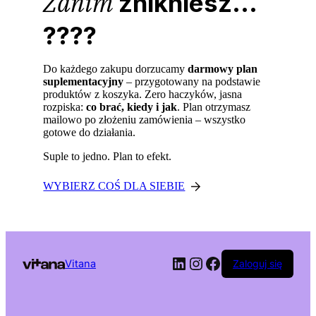
Zanim
znikniesz...
????
Do każdego zakupu dorzucamy
darmowy plan
suplementacyjny
– przygotowany na podstawie
produktów z koszyka. Zero haczyków, jasna
rozpiska:
co brać, kiedy i jak
. Plan otrzymasz
mailowo po złożeniu zamówienia – wszystko
gotowe do działania.
Suple to jedno. Plan to efekt.
WYBIERZ COŚ DLA SIEBIE
LinkedIn
Instagram
Facebook
Vitana
Zaloguj się