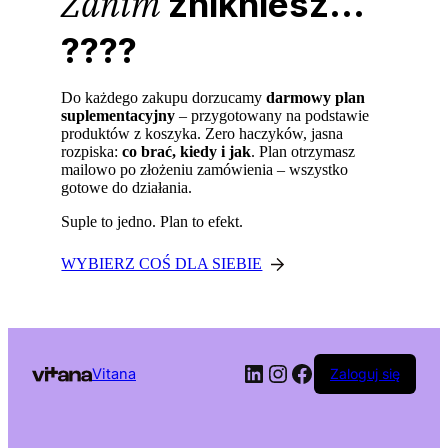
Zanim
znikniesz...
????
Do każdego zakupu dorzucamy
darmowy plan
suplementacyjny
– przygotowany na podstawie
produktów z koszyka. Zero haczyków, jasna
rozpiska:
co brać, kiedy i jak
. Plan otrzymasz
mailowo po złożeniu zamówienia – wszystko
gotowe do działania.
Suple to jedno. Plan to efekt.
WYBIERZ COŚ DLA SIEBIE
LinkedIn
Instagram
Facebook
Vitana
Zaloguj się