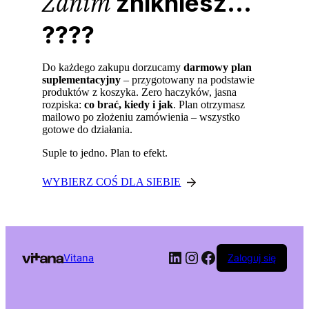
Zanim
znikniesz...
????
Do każdego zakupu dorzucamy
darmowy plan
suplementacyjny
– przygotowany na podstawie
produktów z koszyka. Zero haczyków, jasna
rozpiska:
co brać, kiedy i jak
. Plan otrzymasz
mailowo po złożeniu zamówienia – wszystko
gotowe do działania.
Suple to jedno. Plan to efekt.
WYBIERZ COŚ DLA SIEBIE
LinkedIn
Instagram
Facebook
Vitana
Zaloguj się