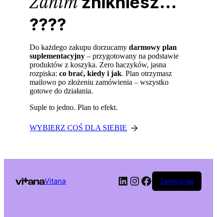
Zanim
znikniesz...
????
Do każdego zakupu dorzucamy
darmowy plan
suplementacyjny
– przygotowany na podstawie
produktów z koszyka. Zero haczyków, jasna
rozpiska:
co brać, kiedy i jak
. Plan otrzymasz
mailowo po złożeniu zamówienia – wszystko
gotowe do działania.
Suple to jedno. Plan to efekt.
WYBIERZ COŚ DLA SIEBIE
LinkedIn
Instagram
Facebook
Vitana
Zaloguj się