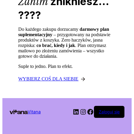
Zanim
znikniesz...
????
Do każdego zakupu dorzucamy
darmowy plan
suplementacyjny
– przygotowany na podstawie
produktów z koszyka. Zero haczyków, jasna
rozpiska:
co brać, kiedy i jak
. Plan otrzymasz
mailowo po złożeniu zamówienia – wszystko
gotowe do działania.
Suple to jedno. Plan to efekt.
WYBIERZ COŚ DLA SIEBIE
LinkedIn
Instagram
Facebook
Vitana
Zaloguj się