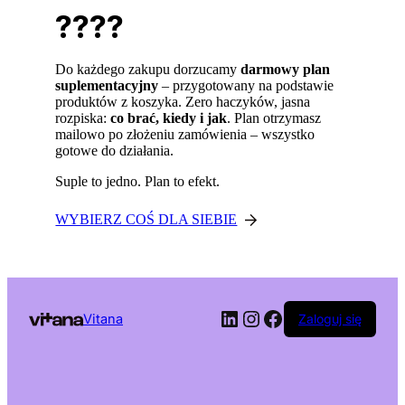
????
Do każdego zakupu dorzucamy
darmowy plan
suplementacyjny
– przygotowany na podstawie
produktów z koszyka. Zero haczyków, jasna
rozpiska:
co brać, kiedy i jak
. Plan otrzymasz
mailowo po złożeniu zamówienia – wszystko
gotowe do działania.
Suple to jedno. Plan to efekt.
WYBIERZ COŚ DLA SIEBIE
LinkedIn
Instagram
Facebook
Vitana
Zaloguj się