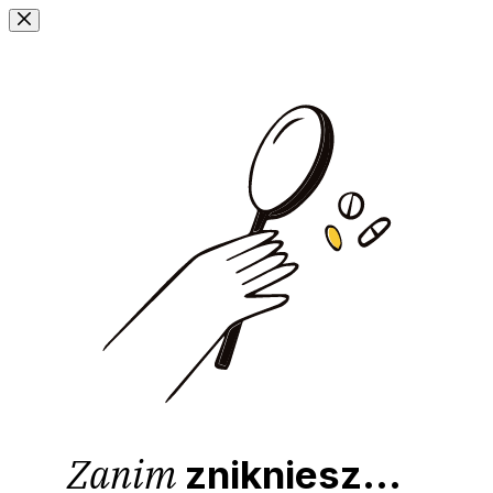
Przejdź
do
treści
Zanim
znikniesz...